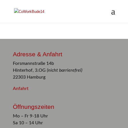
Adresse & Anfahrt
Forsmannstraße 14b
Hinterhof, 3.OG
(nicht barrierefrei)
22303 Hamburg
Anfahrt
Öffnungszeiten
Mo – Fr 9-18 Uhr
Sa 10 – 14 Uhr