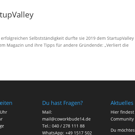
tupValley
erfolgreichen Selbstständigkeit durfte sie 2019 dem StartupValley
dem Magazin und ihre Tipps für andere Gründende: „Verliert die
eiten
Du hast Fragen?
Aktuelles
 Uhr
Mail:
Hier findes
hr
mail@coworkbude14.de
Community 
ge
Tel.:
040 / 278 111 88
Du möchtes
WhatsApp:
+49 1517 502