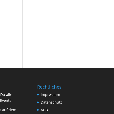
Rechtliches
t Du
alle
Impressum
Events
Datenschutz
t auf dem
AGB