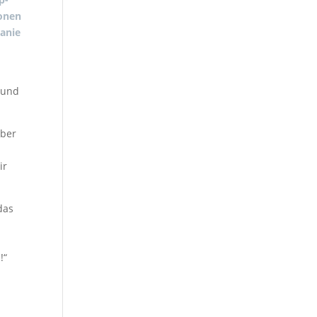
onen
hanie
 und
ber
ir
das
!“