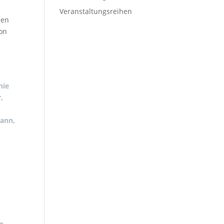
Veranstaltungsreihen
ren
on
nie
,
ann,
r
p-