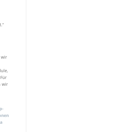
.“
 wir
ule,
 Für
 wir
p-
onen
ra