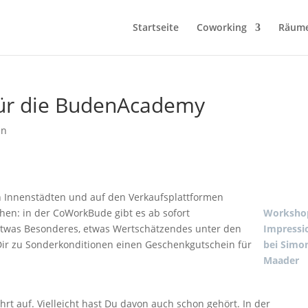
Startseite
Coworking
Räum
für die BudenAcademy
en
en Innenstädten und auf den Verkaufsplattformen
en: in der CoWorkBude gibt es ab sofort
Worksho
 etwas Besonderes, etwas Wertschätzendes unter den
Impressi
ir zu Sonderkonditionen einen Geschenkgutschein für
bei Simo
Maader
t auf. Vielleicht hast Du davon auch schon gehört. In der