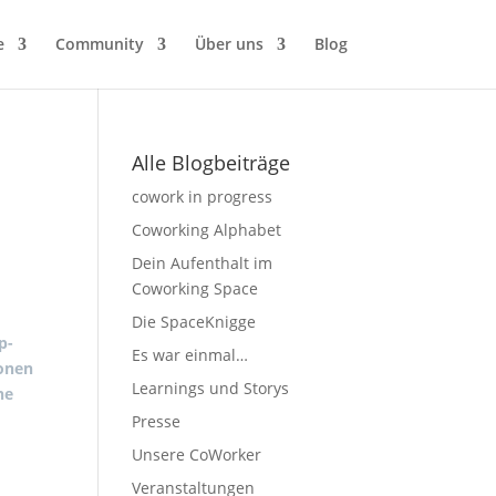
e
Community
Über uns
Blog
Alle Blogbeiträge
cowork in progress
Coworking Alphabet
Dein Aufenthalt im
Coworking Space
Die SpaceKnigge
p-
Es war einmal…
onen
Learnings und Storys
ne
Presse
Unsere CoWorker
Veranstaltungen