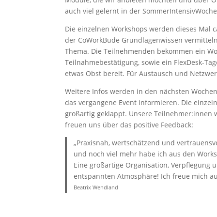
auch viel gelernt in der SommerIntensivWoche
Die einzelnen Workshops werden dieses Mal ca
der CoWorkBude Grundlagenwissen vermitteln. 
Thema. Die Teilnehmenden bekommen ein Works
Teilnahmebestätigung, sowie ein FlexDesk-Tag
etwas Obst bereit. Für Austausch und Netzwerk
Weitere Infos werden in den nächsten Wochen
das vergangene Event informieren. Die einzel
großartig geklappt. Unsere Teilnehmer:innen 
freuen uns über das positive Feedback:
„Praxisnah, wertschätzend und vertrauensvo
und noch viel mehr habe ich aus den Wor
Eine großartige Organisation, Verpflegung u
entspannten Atmosphäre! Ich freue mich auf
Beatrix Wendland