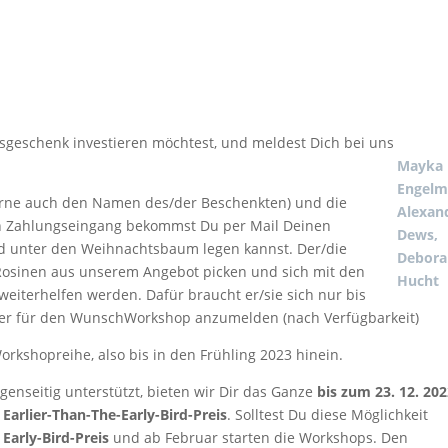
tsgeschenk investieren möchtest, und meldest Dich bei uns
Mayka
Engelm
rne auch den Namen des/der Beschenkten) und die
Alexan
ch Zahlungseingang bekommst Du per Mail Deinen
Dews,
d unter den Weihnachtsbaum legen kannst. Der/die
Debora
 Rosinen aus unserem Angebot picken und sich mit den
Hucht
eiterhelfen werden. Dafür braucht er/sie sich nur bis
r für den WunschWorkshop anzumelden (nach Verfügbarkeit)
orkshopreihe, also bis in den Frühling 2023 hinein.
genseitig unterstützt, bieten wir Dir das Ganze
bis zum 23. 12. 202
m
Earlier-Than-The-Early-Bird-Preis
. Solltest Du diese Möglichkeit
n
Early-Bird-Preis
und ab Februar starten die Workshops. Den