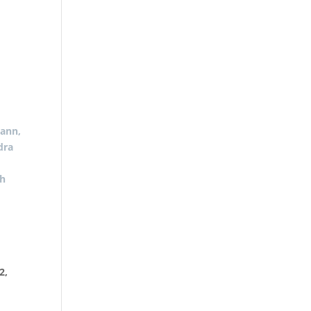
ann,
dra
h
2,