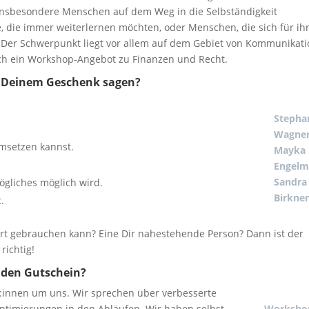
insbesondere Menschen auf dem Weg in die Selbständigkeit
, die immer weiterlernen möchten, oder Menschen, die sich für ih
Der Schwerpunkt liegt vor allem auf dem Gebiet von Kommunikati
ch ein Workshop-Angebot zu Finanzen und Recht.
 Deinem Geschenk sagen?
Stepha
Wagner
umsetzen kannst.
Mayka
Engelm
Sandra
gliches möglich wird.
Birkne
.
t gebrauchen kann? Eine Dir nahestehende Person? Dann ist der
ichtig!
 den Gutschein?
:innen um uns. Wir sprechen über verbesserte
ptimierungen in den Abläufen. Wir haben selbst
Worksho