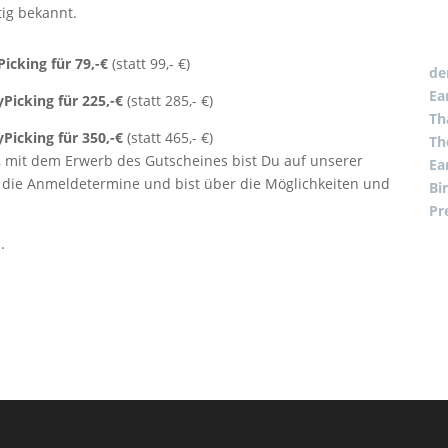
tig bekannt.
Pickin
g für 79,-€
(statt 99,- €)
de
Ear
yPickin
g für
225,-€
(statt 285,- €)
Th
yPickin
g für
350,-€
(statt 465,- €)
Th
 mit dem Erwerb des Gutscheines bist Du auf unserer
Ea
t die Anmeldetermine und bist über die Möglichkeiten und
Bi
Pr
.